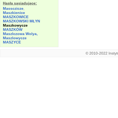
Hasła sąsiadujące:
Massczicze
,
Maszkienice
MASZKOWICE
MASZKOWSKI MŁYN
Maszkowycze
MASZKÓW
Maszlczowa Wolya,
Maszlowycze
MASZYCE
© 2010-2022 Instytu