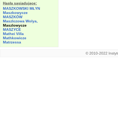
Hasła sąsiadujące:
MASZKOWSKI MŁYN
Maszkowycze
MASZKÓW
Maszlczowa Wolya,
Maszlowycze
MASZYCE
Mathei Villa
Mathkowicze
Matrzessa
© 2010-2022 Instytu