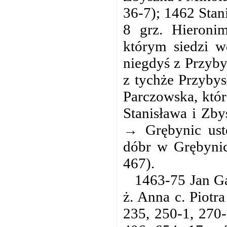
36-7); 1462 Stan
8 grz. Hieroni
którym siedzi w
niegdyś z Przyby
z tychże Przybys
Parczowska, któr
Stanisława i Zby
→ Grębynic ustę
dóbr w Grębynic
467).
1463-75 Jan Ga
ż. Anna c. Piot
235, 250-1, 270-