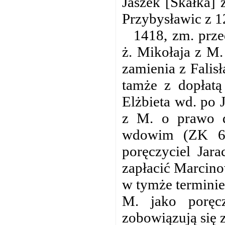
Jaszek [Skałka] 
Przybysławic z 12
1418, zm. prze
ż. Mikołaja z M.
zamienia z Falis
tamże z dopłatą
Elżbieta wd. po
z M. o prawo d
wdowim (ZK 6 
poręczyciel Jara
zapłacić Marcinow
w tymże terminie
M. jako poręc
zobowiązują się 