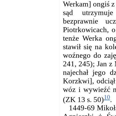
Werkam] ongiś z 
sąd utrzymuj
bezprawnie uc
Piotrkowicach, 
tenże Werka ong
stawił się na ko
woźnego do zaję
241, 245); Jan z
najechał jego 
Korzkwi], odciął
wóz i wywieźć na
10
(ZK 13 s. 50)
.
1449-69 Mikoła