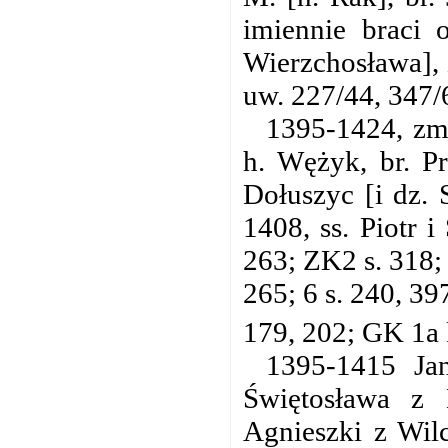
imiennie braci 
Wierzchosława],
uw. 227/44, 347/6
1395-1424, zm
h. Wężyk, br. Pr
Dołuszyc [i dz. 
1408, ss. Piotr 
263; ZK2 s. 318; 
265; 6 s. 240, 39
179, 202; GK 1a k
1395-1415 Ja
Świętosława z 
Agnieszki z Wil