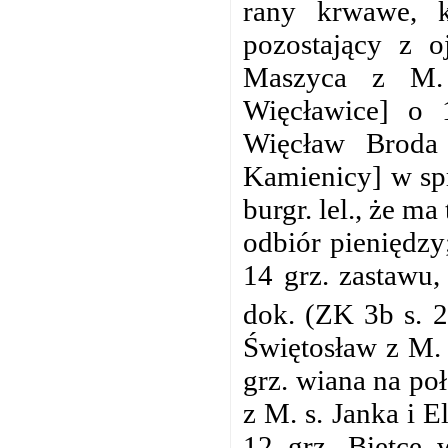
rany krwawe, k
pozostający z 
Maszyca z M. 
Więcławice] o 
Więcław Broda 
Kamienicy] w sp
burgr. lel., że m
odbiór pieniędzy
14 grz. zastawu
dok. (ZK 3b s. 2
Świętosław z M. 
grz. wiana na po
z M. s. Janka i 
12 grz. Bietce 