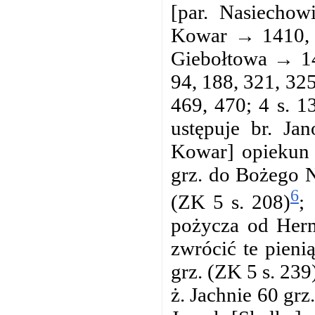
[par. Nasiechow
Kowar → 1410, s.
Giebołtowa → 144
94, 188, 321, 325
469, 470; 4 s. 1
ustępuje br. J
Kowar] opiekun 
grz. do Bożego N
6
(ZK 5 s. 208)
;
pożycza od Herm
zwrócić te pien
grz. (ZK 5 s. 23
ż. Jachnie 60 gr