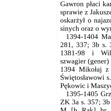
Gawron płaci kar
sprawie z Jakusz
oskarżył o naja
sinych oraz o wy
1394-1404 Ma
281, 337; 3b s.
1381-98 i Wil
szwagier (gener)
1394 Mikołaj z
Świętosławowi s.
Pękowic i Maszyc
1395-1405 Grze
ZK 3a s. 357; 3b
M. [h. Rak], br.