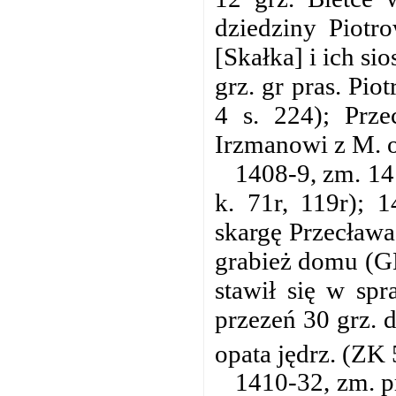
dziedziny Piotr
[Skałka] i ich si
grz. gr pras. Pi
4 s. 224); Prze
Irzmanowi z M. o 
1408-9, zm. 14
k. 71r, 119r); 
skargę Przecława
grabież domu (GK 
stawił się w sp
przezeń 30 grz. 
opata jędrz. (ZK 
1410-32, zm. p