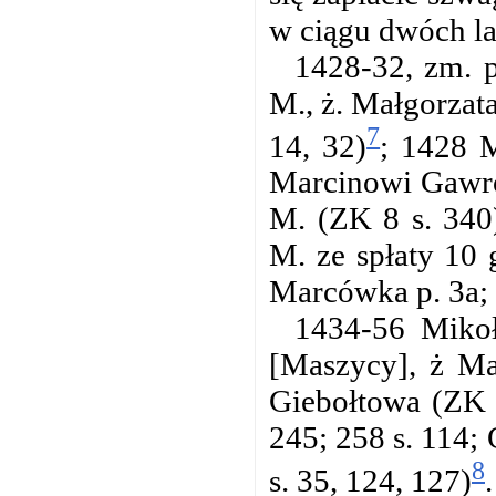
w ciągu dwóch la
1428-32, zm. 
M., ż. Małgorzata
7
14, 32)
; 1428 M
Marcinowi Gawron
M. (ZK 8 s. 340
M. ze spłaty 10
Marcówka p. 3a;
1434-56 Mikoł
[Maszycy], ż Ma
Giebołtowa (ZK 1
245; 258 s. 114; 
8
s. 35, 124, 127)
.