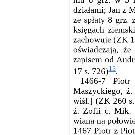
działami; Jan z 
ze spłaty 8 grz.
księgach ziemski
zachowuje (ZK 15
oświadczają, że
zapisem od Andrz
15
17 s. 726)
.
1466-7 Piotr
Maszyckiego, ż.
wiśl.] (ZK 260 s
ż. Zofii c. Mik
wiana na połowie
1467 Piotr z Pio