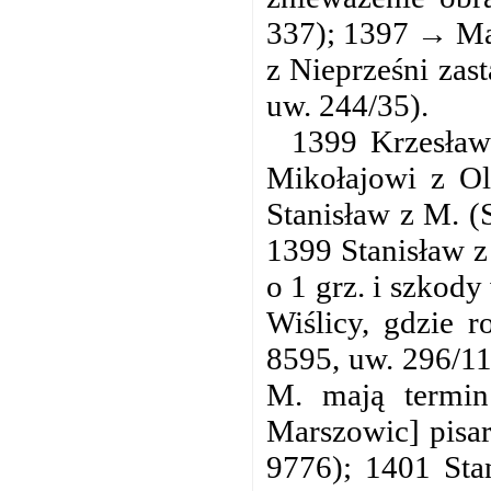
337); 1397 → Mar
z Nieprześni zas
uw. 244/35).
1399 Krzesław
Mikołajowi z Ol
Stanisław z M. (
1399 Stanisław z
o 1 grz. i szkod
Wiślicy, gdzie 
8595, uw. 296/11
M. mają termin
Marszowic] pisar
9776); 1401 Sta