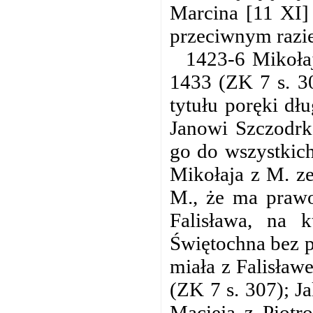
Marcina [11 XI]
przeciwnym razie
1423-6 Mikołaj
1433 (ZK 7 s. 3
tytułu poręki dł
Janowi Szczodrk
go do wszystkich
Mikołaja z M. z
M., że ma prawo
Falisława, na 
Świętochna bez p
miała z Falisław
(ZK 7 s. 307); J
Macieja z Piotr