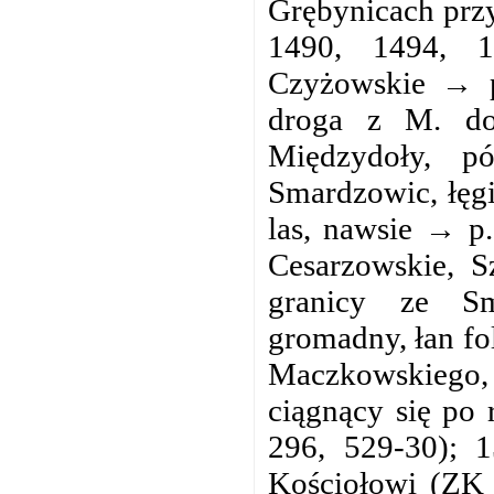
Grębynicach przy
1490, 1494, 1
Czyżowskie → p
droga z M. do
Międzydoły, p
Smardzowic, łęgi,
las, nawsie → p
Cesarzowskie, S
granicy ze Sm
gromadny, łan folw
Maczkowskiego
ciągnący się po 
296, 529-30); 
Kościołowi (ZK 