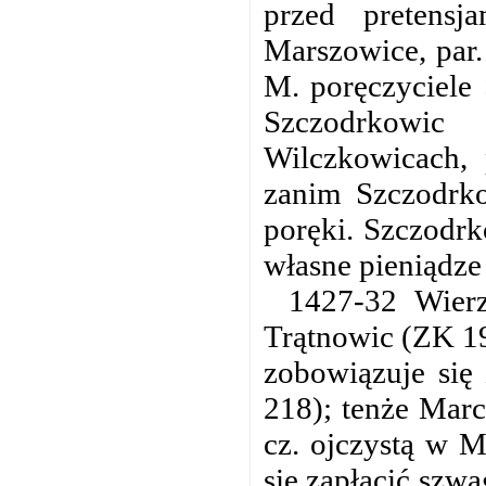
przed pretens
Marszowice, par.
M. poręczyciele 
Szczodrkowic
Wilczkowicach, 
zanim Szczodrko
poręki. Szczodr
własne pieniądze 
1427-32 Wier
Trątnowic (ZK 19
zobowiązuje się
218); tenże Marc
cz. ojczystą w M
się zapłacić szw