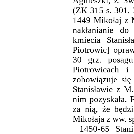
Agnieszki, ż. Ś
(ZK 315 s. 301, 
1449 Mikołaj z 
nakłanianie do
kmiecia Stanis
Piotrowic] opra
30 grz. posag
Piotrowicach 
zobowiązuje się
Stanisławie z M.
nim pozyskała. P
za nią, że będz
Mikołaja z ww. s
1450-65 Stan