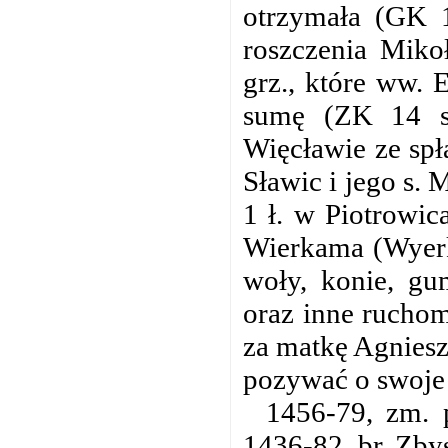
otrzymała (GK 1
roszczenia Mikoł
grz., które ww. E
sumę (ZK 14 s.
Więcławie ze spł
Sławic i jego s. 
1 ł. w Piotrowic
Wierkama (Wyerk
woły, konie, gu
oraz inne ruchom
za matkę Agniesz
pozywać o swoje 
1456-79, zm. 
1436-82, br. Zbys