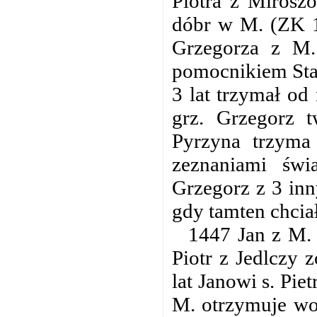
Piotra z Mirosz
dóbr w M. (ZK 1
Grzegorza z M.
pomocnikiem Sta
3 lat trzymał od
grz. Grzegorz t
Pyrzyna trzyma 
zeznaniami świ
Grzegorz z 3 in
gdy tamten chciał
1447 Jan z M. s
Piotr z Jedlczy 
lat Janowi s. Pie
M. otrzymuje wo