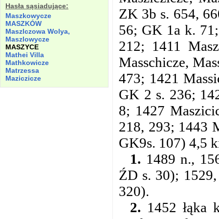
Hasła sąsiadujące:
ZK 3b s. 654, 66
Maszkowycze
MASZKÓW
56; GK 1a k. 71;
Maszlczowa Wolya,
Maszlowycze
212; 1411 Masz
MASZYCE
Mathei Villa
Masschicze, Mass
Mathkowicze
Matrzessa
473; 1421 Massi
Maziczicze
GK 2 s. 236; 14
8; 1427 Maszici
218, 293; 1443 
GK9s. 107) 4,5 
1.
1489 n., 156
ŹD s. 30); 1529,
320).
2.
1452 łąka k