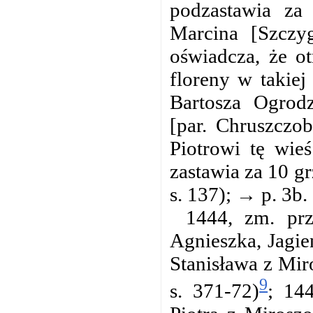
podzastawia za
Marcina [Szczy
oświadcza, że ot
floreny w takiej
Bartosza Ogrod
[par. Chruszczob
Piotrowi tę wie
zastawia za 10 g
s. 137); → p. 3b.
1444, zm. prz
Agnieszka, Jagie
Stanisława z Mir
9
s. 371-72)
; 14