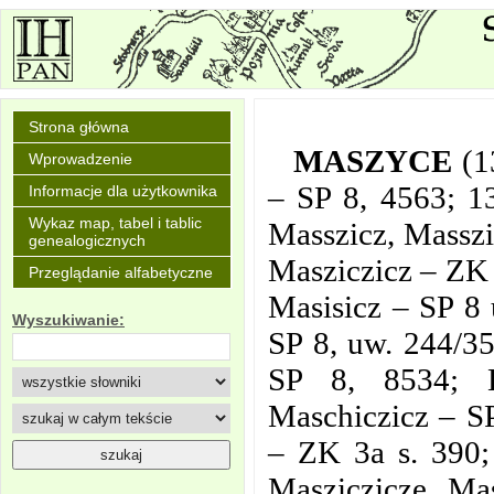
Strona główna
MASZYCE
(1
Wprowadzenie
– SP 8, 4563; 1
Informacje dla użytkownika
Wykaz map, tabel i tablic
Masszicz, Masszi
genealogicznych
Masziczicz – ZK 
Przeglądanie alfabetyczne
Masisicz – SP 8 
Wyszukiwanie:
SP 8, uw. 244/3
SP 8, 8534; K
Maschiczicz – S
– ZK 3a s. 390;
Masziczicze, Ma