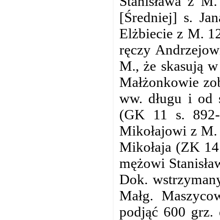
Stanisława z M.
[Średniej] s. Ja
Elżbiecie z M. 12
ręczy Andrzejow
M., że skasują w
Małżonkowie zob
ww. długu
i od
(GK 11 s. 892-
Mikołajowi z M. 
Mikołaja (ZK 14 
mężowi Stanisław
Dok. wstrzymany
Małg. Maszycow
podjąć 600 grz.