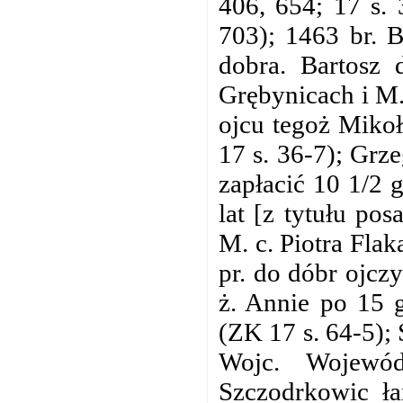
406, 654; 17 s. 
703); 1463 br. 
dobra. Bartosz 
Grębynicach i M.
ojcu tegoż Miko
17 s. 36-7); Grz
zapłacić 10 1/2
lat [z tytułu po
M. c. Piotra Fla
pr. do dóbr ojcz
ż. Annie po 15 
(ZK 17 s. 64-5); 
Wojc. Wojewód
Szczodrkowic ł