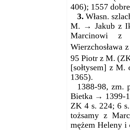
406); 1557 dobre
3.
Własn. szlac
M. → Jakub z I
Marcinowi z 
Wierzchosława z
95 Piotr z M. (ZK
[sołtysem] z M. 
1365).
1388-98, zm. p
Bietka → 1399-1
ZK 4 s. 224; 6 
tożsamy z Mar
mężem Heleny i 