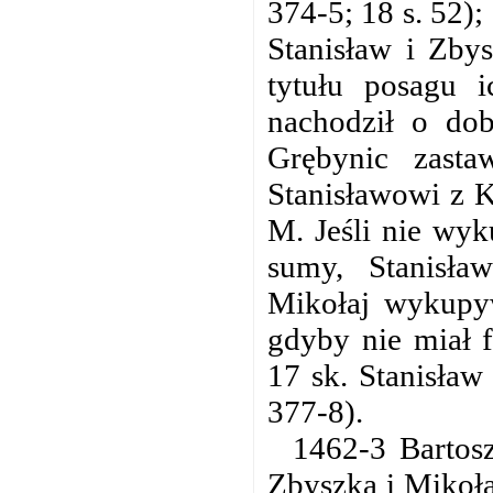
374-5; 18 s. 52);
Stanisław i Zby
tytułu posagu i
nachodził o do
Grębynic zasta
Stanisławowi z K
M. Jeśli nie wyk
sumy, Stanisła
Mikołaj wykupyw
gdyby nie miał 
17 sk. Stanisław
377-8).
1462-3 Bartosz
Zbyszka i Mikoła