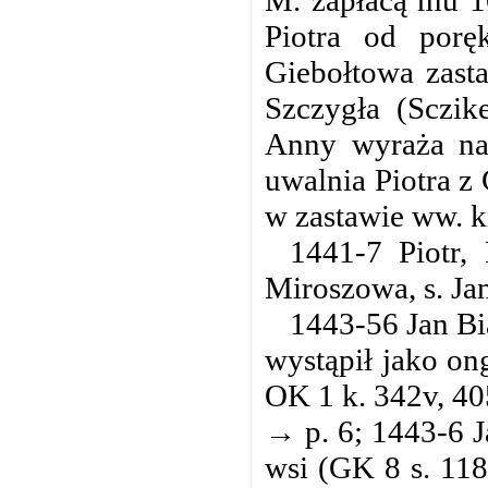
M. zapłacą mu 1
Piotra od porę
Giebołtowa zast
Szczygła (Sczik
Anny wyraża na 
uwalnia Piotra z
w zastawie ww. k
1441-7 Piotr, 
Miroszowa, s. Ja
1443-56 Jan Bi
wystąpił jako on
OK 1 k. 342v, 40
→ p. 6; 1443-6 J
wsi (GK 8 s. 118