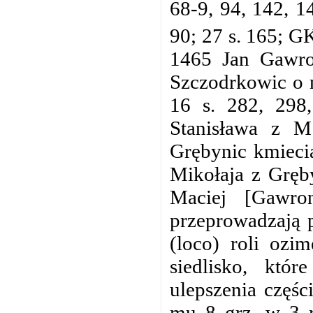
68-9, 94, 142, 1
90; 27 s. 165; G
1465 Jan Gawro
Szczodrkowic o n
16 s. 282, 298
Stanisława z M
Grębynic kmieci
Mikołaja z Gręby
Maciej [Gawro
przeprowadzają p
(loco) roli ozi
siedlisko, któr
ulepszenia częśc
mu 8 grz. w 3 ra