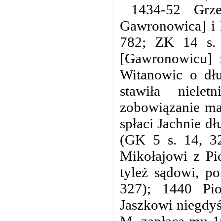
1434-52 Grz
Gawronowica] i M
782; ZK 14 s. 
[Gawronowicu] 
Witanowic o dł
stawiła niele
zobowiązanie mat
spłaci Jachnie d
(GK 5 s. 14, 32
Mikołajowi z Pi
tyleż sądowi, po
327); 1440 Pio
Jaszkowi niegdyś