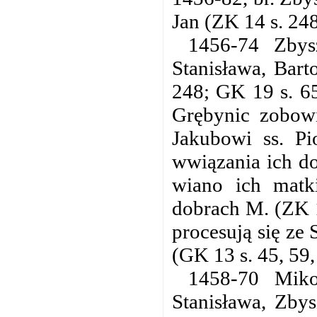
Jan (ZK 14 s. 248
1456-74 Zby
Stanisława, Bart
248; GK 19 s. 65
Grębynic zobowi
Jakubowi ss. Pi
wwiązania ich do
wiano ich matki
dobrach M. (ZK 1
procesują się ze
(GK 13 s. 45, 59,
1458-70 Mik
Stanisława, Zby