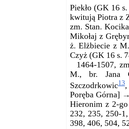
Piekło (GK 16 s.
kwitują Piotra z 
zm. Stan. Kocika
Mikołaj z Grębyn
ż. Elżbiecie z M
Czyż (GK 16 s. 7
1464-1507, zm
M., br. Jana 
13
Szczodrkowic
,
Poręba Górna] → 
Hieronim z 2-go
232, 235, 250-1,
398, 406, 504, 52