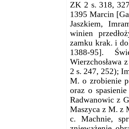
ZK 2 s. 318, 327
1395 Marcin [Ga
Jaszkiem, Imra
winien przedło
zamku krak. i do
1388-95]. Świ
Wierzchosława z
2 s. 247, 252); 
M. o zrobienie p
oraz o spasienie
Radwanowic z Gr
Maszyca z M. z 
c. Machnie, spr
znieważenie obr