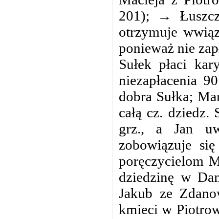
201); → Łuszcz
otrzymuje wwiąz
ponieważ nie zapł
Sułek płaci ka
niezapłacenia 9
dobra Sułka; Mar
całą cz. dziedz.
grz., a Jan u
zobowiązuje si
poręczycielom M
dziedzinę w Dam
Jakub ze Zdano
kmieci w Piotrow