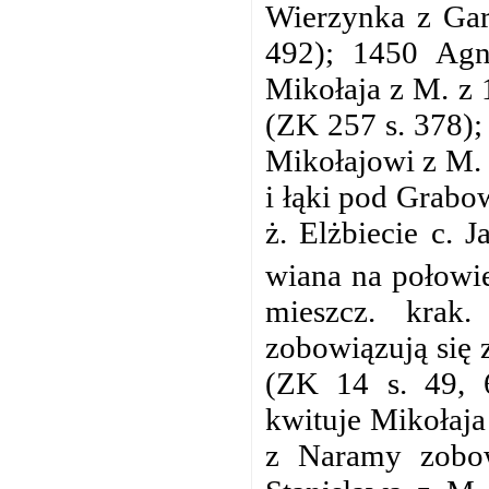
Wierzynka z Gar
492); 1450 Agn
Mikołaja z M. z 
(ZK 257 s. 378);
Mikołajowi z M. 
i łąki pod Grabo
ż. Elżbiecie c. 
wiana na połowi
mieszcz. krak
zobowiązują się z
(ZK 14 s. 49, 6
kwituje Mikołaja 
z Naramy zobowi