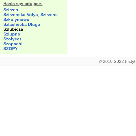
Hasła sąsiadujące:
Szirzen
Szirzenska Volya
,
Szirzenska Wolicza
,
Szirzenska Wolya
Szkolymowo
Szlachecka Długa
Szlubicza
Szlupno
Szolyecz
Szopachi
SZOPY
© 2010-2022 Instytu