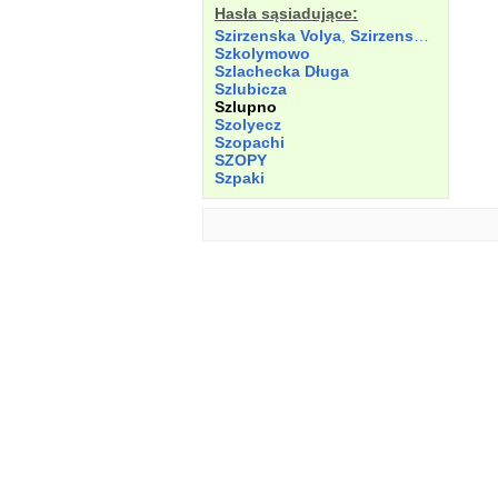
Hasła sąsiadujące:
Szirzenska Volya
,
Szirzenska Wolicza
Szkolymowo
Szlachecka Długa
Szlubicza
Szlupno
Szolyecz
Szopachi
SZOPY
Szpaki