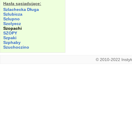
Hasła sąsiadujące:
Szlachecka Długa
Szlubicza
Szlupno
Szolyecz
Szopachi
SZOPY
Szpaki
Szphaby
Szuchoczino
© 2010-2022 Instytu