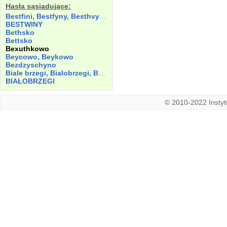
Hasła sąsiadujące:
Bestfini, Bestfyny, Besthvyny, Besthwyny, Bes­twini, Bestwyn
BESTWINY
Bethsko
Bettsko
Bexuthkowo
Beycowo, Beykowo
Bezdzyschyno
Biale brzegi, Bialobrzegi, Białebrzegi
BIAŁOBRZEGI
© 2010-2022 Instytu