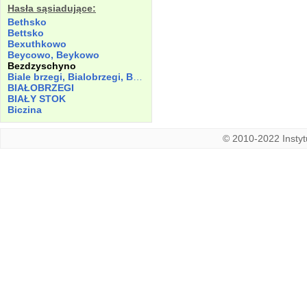
Hasła sąsiadujące:
Bethsko
Bettsko
Bexuthkowo
Beycowo, Beykowo
Bezdzyschyno
Biale brzegi, Bialobrzegi, Białebrzegi
BIAŁOBRZEGI
BIAŁY STOK
Biczina
© 2010-2022 Instytu