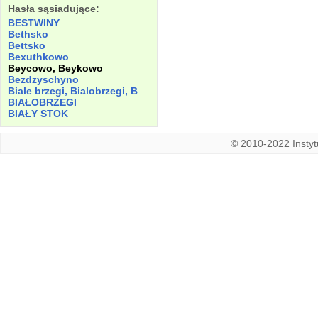
Hasła sąsiadujące:
BESTWINY
Bethsko
Bettsko
Bexuthkowo
Beycowo, Beykowo
Bezdzyschyno
Biale brzegi, Bialobrzegi, Białebrzegi
BIAŁOBRZEGI
BIAŁY STOK
© 2010-2022 Instytu