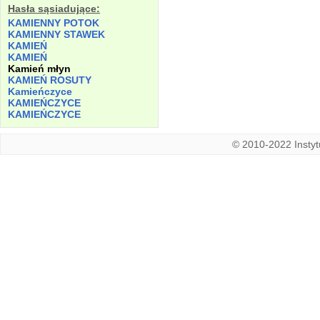
Hasła sąsiadujące:
KAMIENNY POTOK
KAMIENNY STAWEK
KAMIEŃ
KAMIEŃ
Kamień młyn
KAMIEŃ ROSUTY
Kamieńczyce
KAMIEŃCZYCE
KAMIEŃCZYCE
© 2010-2022 Instytu