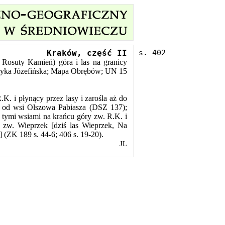
Kraków, część II
Rosuty Kamień) góra i las na granicy
etryka Józefińska; Mapa Obrębów; UN 15
 i płynący przez lasy i zarośla aż do
żna od wsi Olszowa Pabiasza (DSZ 137);
 tymi wsiami na krańcu góry zw. R.K. i
a zw. Wieprzek [dziś las Wieprzek, Na
 (ZK 189 s. 44-6; 406 s. 19-20).
JL