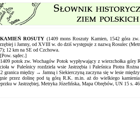
KAMIEŃ ROSUTY
(1409 mons Roszuty Kamien, 1542 góra zw. 
trzębiej i Jamny, od XVIII w. do dziś występuje z nazwą Rosulec (M
47); 12 km na SE od Czchowa.
[Pow. sądec.]
1409 potok zw. Wochagów Potok wypływający z wierzchołka góry R.K.
cioła w Paleśnicy rozdziela wsie Jastrzębia i Paleśnica Piotra Ro
2 granica między → Jamną i Siekierczyną zaczyna się w lesie między
gnie przez dolinę pod tą górą R.K. m.in. aż do wielkiego kamieni
przku w Jastrzębiej, Metryka Józefińska, Mapa Obrębów, UN 15 s. 46]