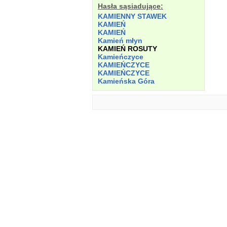
Hasła sąsiadujące:
KAMIENNY STAWEK
KAMIEŃ
KAMIEŃ
Kamień młyn
KAMIEŃ ROSUTY
Kamieńczyce
KAMIEŃCZYCE
KAMIEŃCZYCE
Kamieńska Góra