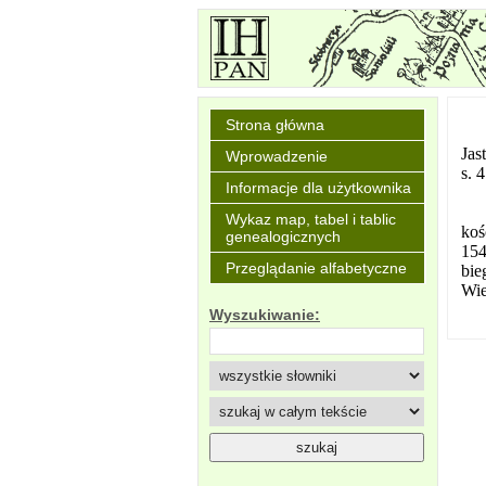
Strona główna
Jas
Wprowadzenie
s. 
Informacje dla użytkownika
Wykaz map, tabel i tablic
koś
genealogicznych
154
Przeglądanie alfabetyczne
bie
Wie
Wyszukiwanie: