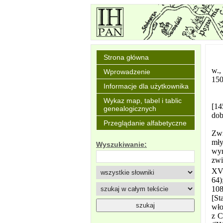
Strona główna
w.,
Wprowadzenie
150
Informacje dla użytkownika
Wykaz map, tabel i tablic
[14
genealogicznych
dob
Przeglądanie alfabetyczne
Zwi
mły
Wyszukiwanie:
wym
zwi
XV
64)
108
[St
wło
z C