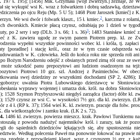
 197 s. 195); [1456] Mik. Grzymała [wójt zwierzyn.] zeznaje, że Wi
rał się wykupić wsi K. wraz z folwarkiem i dobrą sadzawką, dzierżaw
edziczenia po ojcu Reju (Mp. 5 U 5); 1468 Piotr Jaroszek [kmieć] z K
2
erzyn. We wsi dwór i folwark klaszt.,
15 ł. kmiec.
, karczma z rolami
ach dworskich. Kmiecie płacą czynsz, odrabiają po 1 dzień w tygod
3
uty, po 2 sery i sep (DLb. 3 s. 66; 1 s. 36)
; 1483 Stanisław kmieć 
eć z K. zawiera ugodę ze swym panem Piotrem prep. kl. ze Zwi
odzenia wypełni wszystkie powinności wobec kl. i króla, tj. zapłaci
aty [poradlne] i stację król., oraz że w tym czasie odsprzeda w
udowaniach w K. człowieka. Jeśli do końca roku nie sprzeda roli ani
po Bożym Narodzeniu odejść z obsianych przed zimą ról oraz ze swe
 może szkodzić panu prepozytowi ani ludziom osadzonym na tejże
pozytowi Piotrowi 10 grz. szl. Andrzej z Pasimiechów. W obe
tkowania swej dziedziny ze wszystkimi dochodami (SP 2, 4286); 
ęgoborzyc uwalnia Piotra Lubowskiego dzierżawcę w Słoniowica
obesłania wyprawy wojennej i umarza dok. król. na dobra Słoniowic
); 1528 Szymon Przybyszowski niegdyś zarządca (factor) dóbr kl. z
); 1529 czynsz ze wsi C. w wysokości 7½ grz. dla kl. zwierzyn. (LR 
ór z 4 ł. (RP k. 37); 1564 wieś K. kl. zwierzyn. pracuje dla folw. pro
. dla wielkorządców i zamku krak. (LK 2 s. 72).
4.
1486 kl. zwierzyn. powierza mieszcz. krak. Pawłowi Turskiemu na 
stoszałą z powodu nadużyć najemników król. i zarazy, tak że pozos
egli do sąsiednich dziedziców lękających się, aby spustoszenia n
iedztwie. Według polecenia Paweł ma ponownie lokować na prawie ni
na zgodnie z przywilejami klaszt. wraz z czynszem ½ grz. z każ