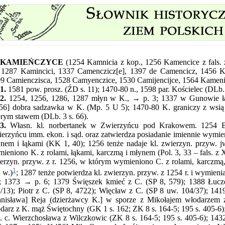
KAMIEŃCZYCE
(1254 Kamnicia z kop., 1256 Kamencice z fals.
 1287 Kamincici, 1337 Camenczicz[e], 1397 de Camencicz, 1456 
9 Camienczisca, 1528 Camyenczice, 1530 Camijencijce, 1564 Kameni
1.
1581 pow. prosz. (ŹD s. 11); 1470-80 n., 1598 par. Kościelec (DLb. 1
2.
1254, 1256, 1286, 1287 młyn w K., → p. 3; 1337 w Gunowie łąk
56] dobra sadzawka w K. (Mp. 5 U 5); 1470-80 K. graniczy z wsią
rym stawem (DLb. 3 s. 66).
3.
Własn. kl. norbertanek w Zwierzyńcu pod Krakowem. 1254 B
erzyńcu imm. ekon. i sąd. oraz zatwierdza posiadanie imiennie wymie
nem i łąkami (KK 1, 40); 1256 tenże nadaje kl. zwierzyn. przyw. 
ieniono K. z rolami, łąkami, karczmą i młynem (Pol. 3, 33 – fals. z
erzyn. przyw. z r. 1256, w którym wymieniono C. z rolami, karczmą
1
 w.)
; 1287 tenże potwierdza kl. zwierzyn. przyw. z 1254 r. i wymieni
; 1373 → p. 6; 1379 Święszek kmieć z C. (SP 8, 579); 1388 Łucz
/13); Piotr z C. (SP 8, 4722); Więcław z C. (SP 8 uw. 104/37); 141
anisława] Reja (dzierżawcy K.] w sporze z Mikołajem włodarzem 
darz z K. mąż Świętochny (GK 1 s. 162; ZK 8 s. 164-5; 195 s. 405-6)
. c. Wierzchosława z Wilczkowic (ZK 8 s. 164-5; 195 s. 405-6); 1432