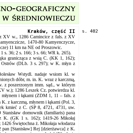
Kraków, część II
 z XV w., 1286 Camincice z fals. z XV
Kamyenczicze, 1470-80 Kamyenczycze,
cze) 11 km na NE od Proszowic.
 s. 36; 2 s. 166; 3 s. 66; WR k. 265).
a granicząca z wsią C. (KK 1, 162);
 Ostrów (DLb. 3 s. 297); w K. młyn z
olesław Wstydl. nadaje wsiom kl. w
nionych dóbr, m. in. K. wraz z karczmą,
jw. z poszerzonym imm. sąd., w którym
 XV w.); 1286 Leszek Cz. potwierdza kl.
, młynem i łąkami (ZDM 1, 11 – fals. z
a K. z karczmą, młynem i łąkami (Pol. 3,
ek kmieć z C. (SP 8, 4721, 4731, uw.
9 Stanisław domownik (familiaris) pana
z K. (GK 1 s. 162); 1419-26 Mikołaj
; 1426 Świętochna ż. Mikołaja włodarza
 pan [Stanisław] Rej [dzierżawca] z K.