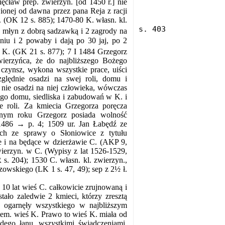
ęcław prep. zwierzyn. [od 1450 r.] nie
ionej od dawna przez pana Reja z racji
. (OK 12 s. 885); 1470-80 K. własn. kl.
, młyn z dobrą sadzawką i 2 zagrody na
niu i 2 powaby i dają po 30 jaj, po 2
z K. (GK 21 s. 877); 7 I 1484 Grzegorz
erzyńca, że do najbliższego Bożego
 czynsz, wykona wszystkie prace, uiści
zględnie osadzi na swej roli, domu i
 nie osadzi na niej człowieka, wówczas
go domu, siedliska i zabudowań w K. i
 roli. Za kmiecia Grzegorza poręcza
cnym roku Grzegorz posiada wolność
1486 → p. 4; 1509 ur. Jan Łabędź ze
ch ze sprawy o Słoniowice z tytułu
e i na będące w dzierżawie C. (AKP 9,
wierzyn. w C. (Wypisy z lat 1526-1529,
s. 204); 1530 C. własn. kl. zwierzyn.,
szowskiego (LK 1 s. 47, 49); sep z 2½ ł.
10 lat wieś C. całkowicie zrujnowaną i
tało zaledwie 2 kmieci, którzy zresztą
ie ogarnęły wszystkiego w najbliższym
em. wieś K. Prawo to wieś K. miała od
dego łanu, wszystkimi świadczeniami,