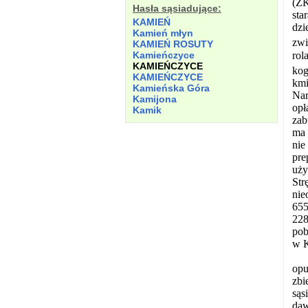
(ZK
Hasła sąsiadujące:
sta
KAMIEŃ
dzi
Kamień młyn
zwi
KAMIEŃ ROSUTY
rol
Kamieńczyce
KAMIEŃCZYCE
kog
KAMIEŃCZYCE
kmi
Kamieńska Góra
Nar
Kamijona
opł
Kamik
zab
ma 
nie
pre
uży
Str
nie
655
228
pob
w K
opu
zbi
sąs
daw