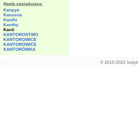
Hasła sąsiadujące:
Kanpye
Kanssna
Kanthi
Kanthy
Kanti
KANTOROSTWO
KANTOROWICE
KANTOROWICE
KANTORÓWKA
© 2010-2022 Instytu