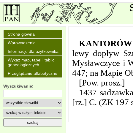
Strona główna
KANTORÓW
Wprowadzenie
lewy dopływ Szr
Informacje dla użytkownika
Wykaz map, tabel i tablic
Mysławczyce i W
genealogicznych
447; na Mapie O
Przeglądanie alfabetyczne
[Pow. prosz.]
Wyszukiwanie:
1437 sadzawka 
[rz.] C. (ZK 197 