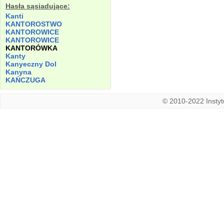
Hasła sąsiadujące:
Kanti
KANTOROSTWO
KANTOROWICE
KANTOROWICE
KANTORÓWKA
Kanty
Kanyeczny
Dol
Kanyna
KAŃCZUGA
© 2010-2022 Instytu