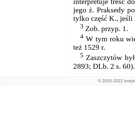
interpretuje treść d
jego ż. Praksedy p
tylko część K., jeśli
3
Zob. przyp. 1.
4
W tym roku wieś
też 1529 r.
5
Zaszczytów był 
2893; DLb. 2 s. 60).
© 2010-2022 Instytu