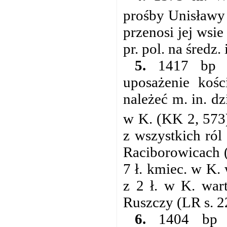
prośby Unisławy 
przenosi jej wsi
pr. pol. na średz.
5.
1417 bp kra
uposażenie kośc
należeć m. in. dz
w K. (KK 2, 573
z wszystkich ról
Raciborowicach (
7 ł. kmiec. w K. 
z 2 ł. w K. wart
Ruszczy (LR s. 2
6.
1404 bp kr