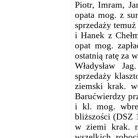
Piotr, Imram, J
opata mog. z sum
sprzedaży temuż 
i Hanek z Chełmu
opat mog. zapła
ostatnią ratę za 
Władysław Jag.
sprzedaży klasz
ziemski krak. w
Barućwierdzy prz
i kl. mog. wbr
bliższości (DSZ 
w ziemi krak. 
wszelkich roboc