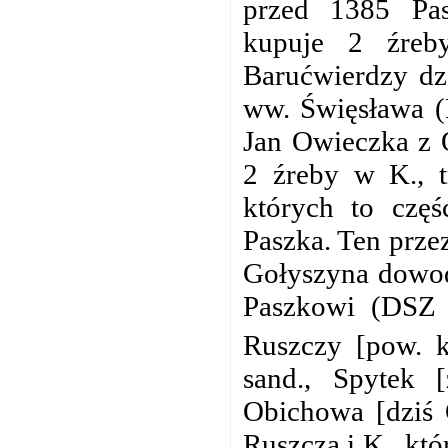
przed 1385 Pas
kupuje 2 źreb
Barućwierdzy dz.
ww. Święsława (
Jan Owieczka z 
2 źreby w K., t
których to częś
Paszka. Ten prz
Gołyszyna dowodz
Paszkowi (DSZ 
Ruszczy [pow. k
sand., Spytek
Obichowa [dziś 
Ruszcza i K., któ