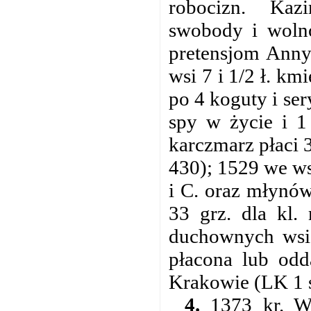
robocizn. Kaz
swobody i wolno
pretensjom Anny
wsi 7 i 1/2 ł. km
po 4 koguty i ser
spy w życie i 1
karczmarz płaci 3
430); 1529 we wsi
i C. oraz młynó
33 grz. dla kl.
duchownych wsi, 
płacona lub od
Krakowie (LK 1 s.
4.
1373 kr. Wę