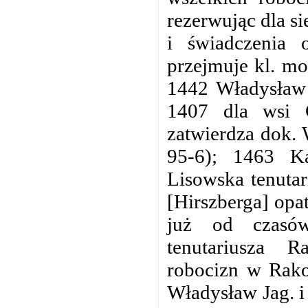
rezerwując dla s
i świadczenia 
przejmuje kl. m
1442 Władysław 
1407 dla wsi 
zatwierdza dok. 
95-6); 1463 Ka
Lisowska tenutar
[Hirszberga] opa
już od czasów
tenutariusza 
robocizn w Rako
Władysław Jag. i