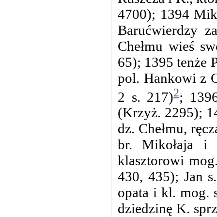
4700); 1394 Miko
Barućwierdzy za
Chełmu wieś sw
65); 1395 tenże 
pol. Hankowi z 
2
2 s. 217)
; 139
(Krzyż. 2295); 1
dz. Chełmu, ręcz
br. Mikołaja i 
klasztorowi mog.
430, 435); Jan 
opata i kl. mog. 
dziedzinę K. spr