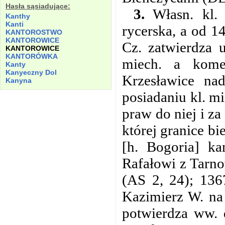
Hasła sąsiadujące:
3.
Własn. kl.
Kanthy
Kanti
rycerska, a od 1
KANTOROSTWO
KANTOROWICE
Cz. zatwierdza 
KANTOROWICE
KANTORÓWKA
miech. a kome
Kanty
Kanyeczny
Dol
Krzesławice nad
Kanyna
posiadaniu kl. m
praw do niej i za
której granice b
[h. Bogoria] ka
Rafałowi z Tarno
(AS 2, 24); 136
Kazimierz W. na 
potwierdza ww. 