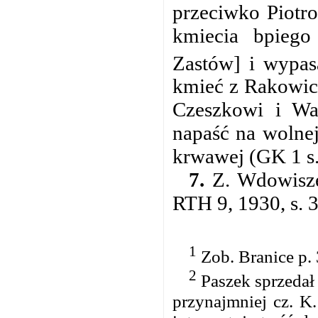
przeciwko Piotr
kmiecia bpiego
Zastów] i wypas
kmieć z Rakowic
Czeszkowi i W
napaść na wolnej
krwawej (GK 1 s.
7.
Z. Wdowisze
RTH 9, 1930, s. 3
1
Zob. Branice p. 
2
Paszek sprzedał 
przynajmniej cz. K