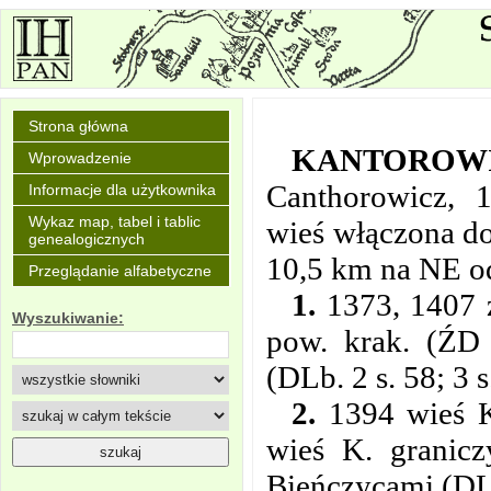
Strona główna
KANTOROW
Wprowadzenie
Canthorowicz, 
Informacje dla użytkownika
Wykaz map, tabel i tablic
wieś włączona do
genealogicznych
10,5 km na NE od
Przeglądanie alfabetyczne
1.
1373, 1407 z
Wyszukiwanie:
pow. krak. (ŹD 
(DLb. 2 s. 58; 3 
2.
1394 wieś K
wieś K. granicz
Bieńczycami (DLb.