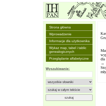
Strona główna
Kas
Wprowadzenie
Gru
Informacje dla użytkownika
Wykaz map, tabel i tablic
Mar
genealogicznych
wyp
Przeglądanie alfabetyczne
dla
→ J
Sto
Wyszukiwanie:
mły