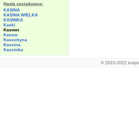
Hasła sąsiadujące:
KASINA
KASINA WIELKA
KASINKA
Kaski
Kasmer
Kasow
Kasschyna
Kassina
Kassinka
© 2010-2022 Instytu