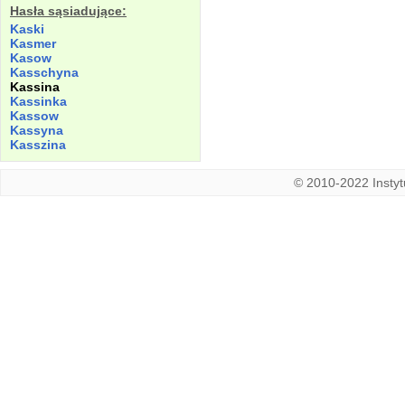
Hasła sąsiadujące:
Kaski
Kasmer
Kasow
Kasschyna
Kassina
Kassinka
Kassow
Kassyna
Kasszina
© 2010-2022 Instytu