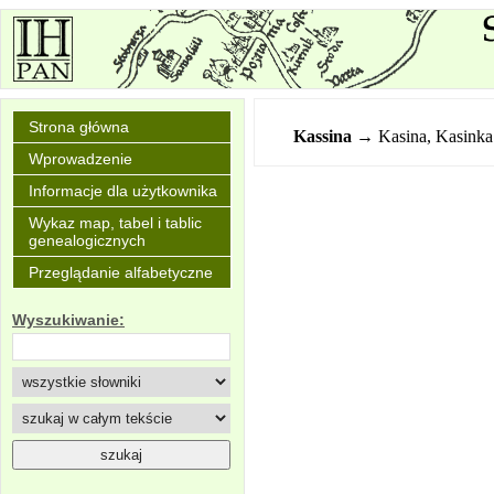
Strona główna
Kassina
→ Kasina, Kasinka
Wprowadzenie
Informacje dla użytkownika
Wykaz map, tabel i tablic
genealogicznych
Przeglądanie alfabetyczne
Wyszukiwanie: