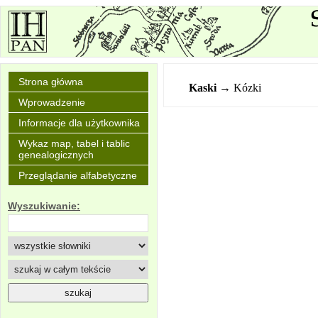
Strona główna
Kaski
→ Kózki
Wprowadzenie
Informacje dla użytkownika
Wykaz map, tabel i tablic
genealogicznych
Przeglądanie alfabetyczne
Wyszukiwanie: