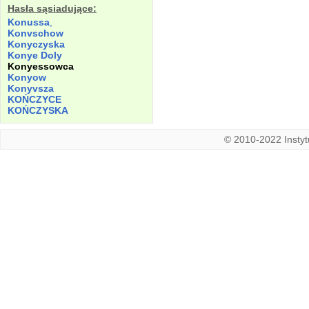
Hasła sąsiadujące:
Konussa
,
Konvschow
Konyczyska
Konye
Doly
Konyessowca
Konyow
Konyvsza
KOŃCZYCE
KOŃCZYSKA
© 2010-2022 Instytu