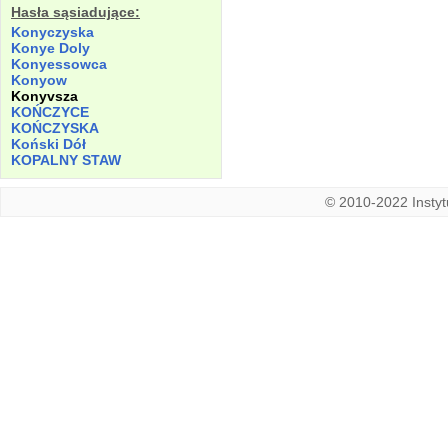
Hasła sąsiadujące:
Konyczyska
Konye
Doly
Konyessowca
Konyow
Konyvsza
KOŃCZYCE
KOŃCZYSKA
Koński
Dół
KOPALNY STAW
© 2010-2022 Instytu