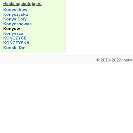
Hasła sąsiadujące:
Konvschow
Konyczyska
Konye
Doly
Konyessowca
Konyow
Konyvsza
KOŃCZYCE
KOŃCZYSKA
Koński
Dół
© 2010-2022 Instytu