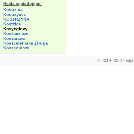
Hasła sąsiadujące:
Kostrzina
Kostrzyecz
KOSTRZYNA
Kostzice
Kosyeglovy
,
Koszaczicze
Koszarawa
Koszcelethska
Ztruga
Koszcouicze
© 2010-2022 Instytu