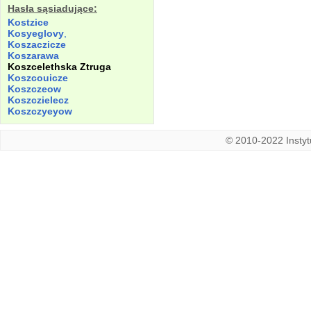
Hasła sąsiadujące:
Kostzice
Kosyeglovy
,
Koszaczicze
Koszarawa
Koszcelethska
Ztruga
Koszcouicze
Koszczeow
Koszczielecz
Koszczyeyow
© 2010-2022 Instytu