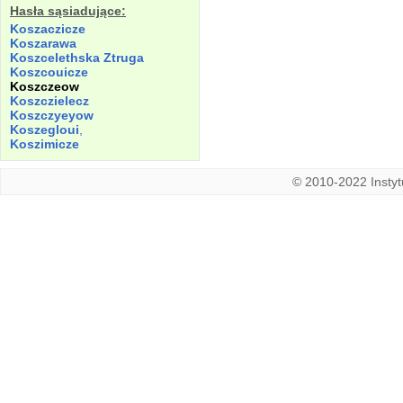
Hasła sąsiadujące:
Koszaczicze
Koszarawa
Koszcelethska
Ztruga
Koszcouicze
Koszczeow
Koszczielecz
Koszczyeyow
Koszegloui
,
Koszimicze
© 2010-2022 Instytu