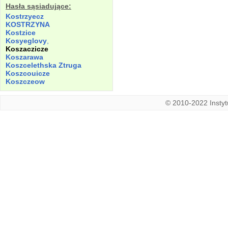
Hasła sąsiadujące:
Kostrzyecz
KOSTRZYNA
Kostzice
Kosyeglovy
,
Koszaczicze
Koszarawa
Koszcelethska
Ztruga
Koszcouicze
Koszczeow
© 2010-2022 Instytu