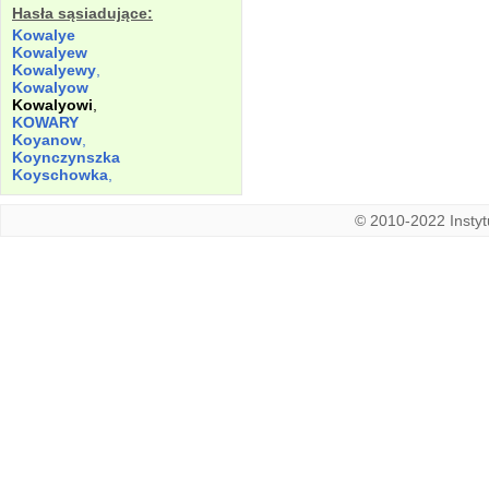
Hasła sąsiadujące:
Kowalye
Kowalyew
Kowalyewy
,
Kowalyow
Kowalyowi
,
KOWARY
Koyanow
,
Koynczynszka
Koyschowka
,
© 2010-2022 Instytu