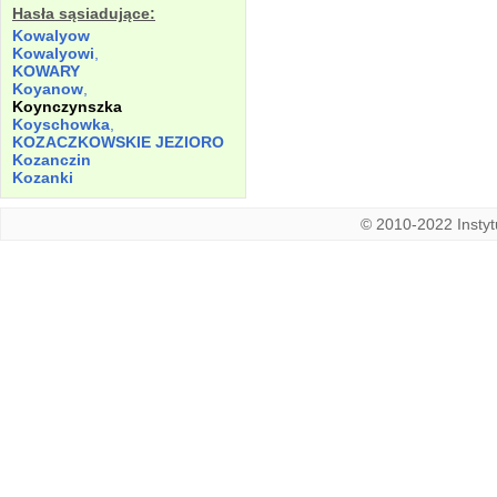
Hasła sąsiadujące:
Kowalyow
Kowalyowi
,
KOWARY
Koyanow
,
Koynczynszka
Koyschowka
,
KOZACZKOWSKIE
JEZIORO
Kozanczin
Kozanki
© 2010-2022 Instytu