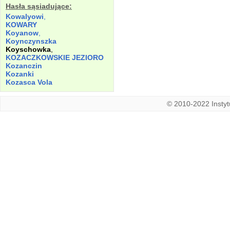
Hasła sąsiadujące:
Kowalyowi
,
KOWARY
Koyanow
,
Koynczynszka
Koyschowka
,
KOZACZKOWSKIE
JEZIORO
Kozanczin
Kozanki
Kozasca
Vola
© 2010-2022 Instytu