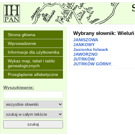
Wybrany słownik: Wieluń
Strona główna
JANISZOWA
Wprowadzenie
JANKOWY
Jasionka folwark
Informacje dla użytkownika
JAWORZNO
JUTRKÓW
,
Wykaz map, tabel i tablic
JUTRKÓW GÓRNY
,
genealogicznych
Przeglądanie alfabetyczne
Wyszukiwanie: