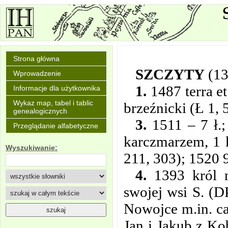
Strona główna
SZCZYTY
(13
Wprowadzenie
1.
1487 terra et
Informacje dla użytkownika
Wykaz map, tabel i tablic
brzeźnicki (Ł 1, 
genealogicznych
3.
1511 – 7 ł.;
Przeglądanie alfabetyczne
karczmarzem, 1 k
Wyszukiwanie:
211, 303); 1520 9
4.
1393 król na
swojej wsi S. (D
Nowojce m.in. c
Jan i Jakub z Ko