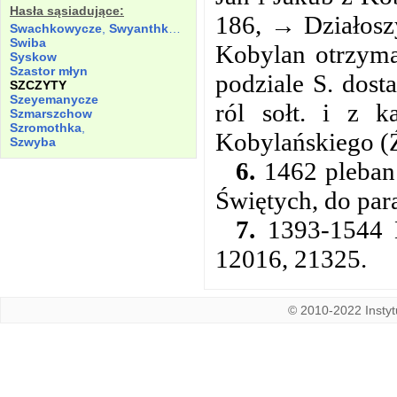
Hasła sąsiadujące:
186, → Działoszy
Swachkowycze
,
Swyanthkowicze
Swiba
Kobylan otrzyma
Syskow
Szastor młyn
podziale S. dost
SZCZYTY
Szeyemanycze
ról sołt. i z 
Szmarszchow
Szromothka
,
Kobylańskiego (
Szwyba
6.
1462 pleban 
Świętych, do para
7.
1393-1544 D
12016, 21325.
© 2010-2022 Instytu