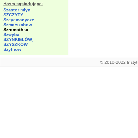
Hasła sąsiadujące:
Szastor młyn
SZCZYTY
Szeyemanycze
Szmarszchow
Szromothka
,
Szwyba
SZYNKIELÓW
,
SZYSZKÓW
Szytnow
© 2010-2022 Instytu