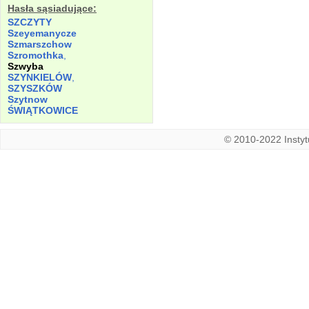
Hasła sąsiadujące:
SZCZYTY
Szeyemanycze
Szmarszchow
Szromothka
,
Szwyba
SZYNKIELÓW
,
SZYSZKÓW
Szytnow
ŚWIĄTKOWICE
© 2010-2022 Instytu