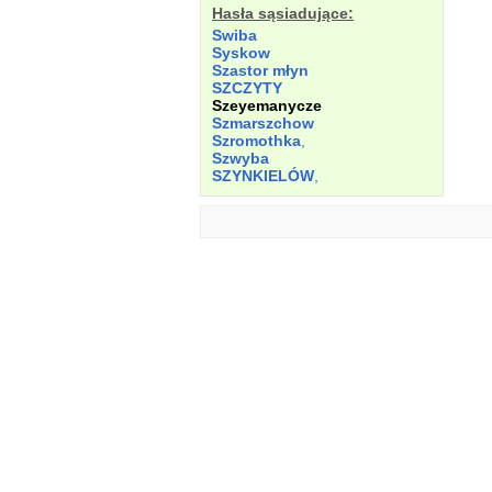
Hasła sąsiadujące:
Swiba
Syskow
Szastor młyn
SZCZYTY
Szeyemanycze
Szmarszchow
Szromothka
,
Szwyba
SZYNKIELÓW
,