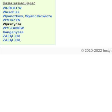
Hasła sąsiadujące:
WRÓBLEW
Wuschlas
Wyanczkow
,
Wyanczkowicze
WYDRZYN
Wyrsnycza
WYSZANÓW
Xangenycze
ZAJĄCZKI
ZAJĄCZKI
,
© 2010-2022 Instytu