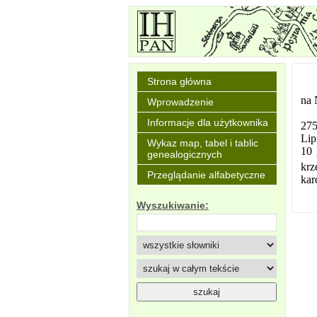
Strona główna
na 
Wprowadzenie
Informacje dla użytkownika
275
Lip
Wykaz map, tabel i tablic
10 
genealogicznych
krz
Przeglądanie alfabetyczne
kar
Wyszukiwanie: