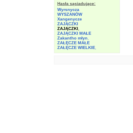
Hasła sąsiadujące:
Wyrsnycza
WYSZANÓW
Xangenycze
ZAJĄCZKI
ZAJĄCZKI
,
ZAJĄCZKI MAŁE
Zakantho młyn
,
ZAŁĘCZE MAŁE
ZAŁĘCZE WIELKIE
,