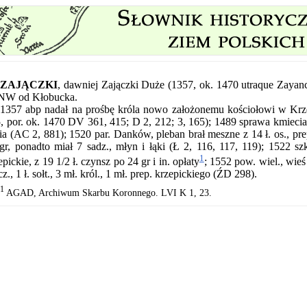
ZAJĄCZKI
,
dawniej Zajączki Duże (1357, ok. 1470 utraque Zayan
NW od Kłobucka.
1357 abp nadał na prośbę króla nowo założonemu kościołowi w Krzep
, por. ok. 1470 DV 361, 415; D 2, 212; 3, 165); 1489 sprawa kmieci
ia (AC 2, 881); 1520 par. Danków, pleban brał meszne z 14 ł. os., prep
gr, ponadto miał 7 sadz., młyn i łąki (Ł 2, 116, 117, 119); 1522 s
1
epickie, z 19 1/2 ł. czynsz po 24 gr i in. opłaty
; 1552 pow. wiel., wieś 
cz., 1 ł. sołt., 3 mł. król., 1 mł. prep. krzepickiego (ŹD 298).
1
AGAD, Archiwum Skarbu Koronnego. LVI K 1, 23.