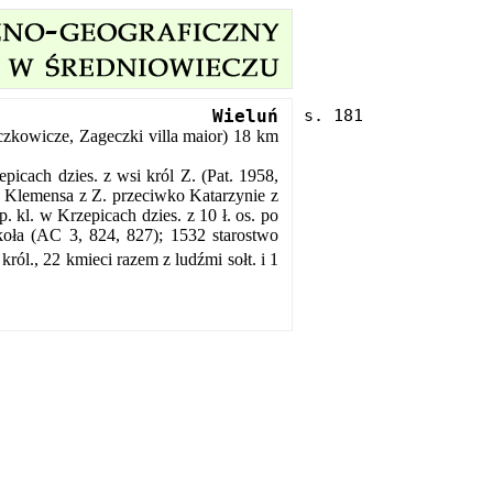
Wieluń
czkowicze, Zageczki villa maior) 18 km
icach dzies. z wsi król Z. (Pat. 1958,
a Klemensa z Z. przeciwko Katarzynie z
. kl. w Krzepicach dzies. z 10 ł. os. po
zkoła (AC 3, 824, 827); 1532 starostwo
król., 22 kmieci razem z ludźmi sołt. i 1