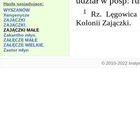
udział w posp: r
Hasła sąsiadujące:
WYSZANÓW
1
Rz. Lęgowica w
Xangenycze
ZAJĄCZKI
Kolonii Zajączki.
ZAJĄCZKI
,
ZAJĄCZKI MAŁE
Zakantho młyn
,
ZAŁĘCZE MAŁE
ZAŁĘCZE WIELKIE
,
Zastor młyn
© 2010-2022 Instytu