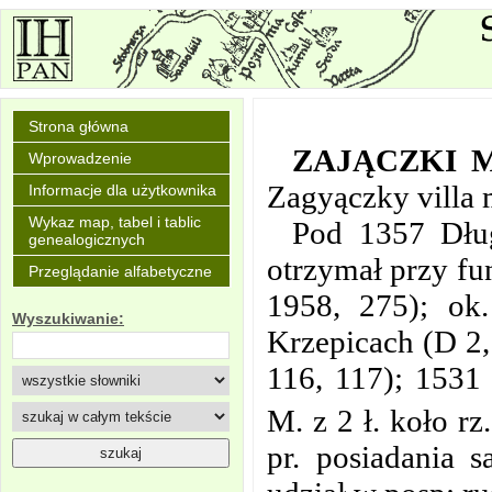
Strona główna
ZAJĄCZKI 
Wprowadzenie
Zagyączky villa 
Informacje dla użytkownika
Wykaz map, tabel i tablic
Pod 1357 Dług
genealogicznych
otrzymał przy fun
Przeglądanie alfabetyczne
1958, 275); ok.
Wyszukiwanie:
Krzepicach (D 2,
116, 117); 1531 
M. z 2 ł. koło r
pr. posiadania s