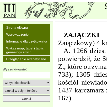
Strona główna
ZAJĄCZKI
Wprowadzenie
Zaiączkowy) 4 k
Informacje dla użytkownika
Wykaz map, tabel i tablic
A. 1266 dzies.
genealogicznych
potwierdził, że 
Przeglądanie alfabetyczne
Z., które otrzym
Wyszukiwanie:
733); 1305 dzies
kościół niewiad
1437 karczmarz z
167).