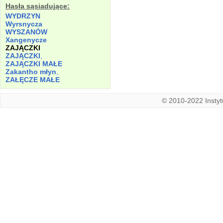
Hasła sąsiadujące:
WYDRZYN
Wyrsnycza
WYSZANÓW
Xangenycze
ZAJĄCZKI
ZAJĄCZKI
,
ZAJĄCZKI MAŁE
Zakantho młyn
,
ZAŁĘCZE MAŁE
© 2010-2022 Instytu