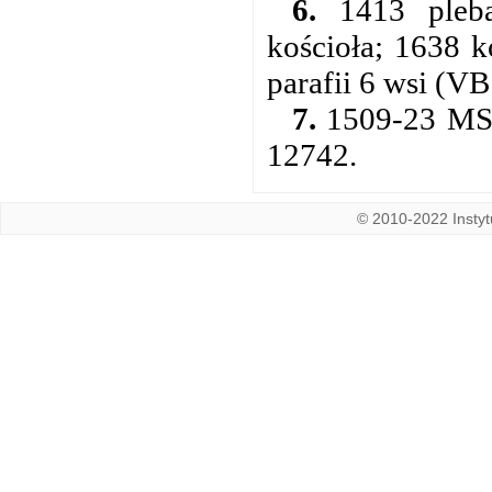
6.
1413 pleba
kościoła; 1638 k
parafii 6 wsi (VB
7.
1509-23 MS 4
12742.
© 2010-2022 Instytu