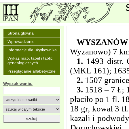
Strona główna
WYSZANÓW
Wprowadzenie
Wyzanowo) 7 km
Informacje dla użytkownika
Wykaz map, tabel i tablic
1.
1493 distr. 
genealogicznych
(MKL 161); 1635 
Przeglądanie alfabetyczne
2.
1507 granice
Wyszukiwanie:
3.
1518 – 7 ł.; 
płaciło po 1 fl. 1
18 gr, kowal 3 fl
kazali i podwod
Doruchowskiej, 