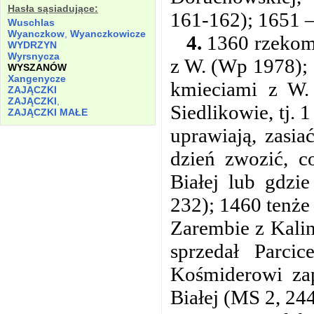
Hasła sąsiadujące:
161-162); 1651 – 
Wuschlas
Wyanczkow
,
Wyanczkowicze
4.
1360 rzekomo
WYDRZYN
Wyrsnycza
z W. (Wp 1978); 
WYSZANÓW
Xangenycze
kmieciami z W. 
ZAJĄCZKI
ZAJĄCZKI
,
Siedlikowie, tj. 1
ZAJĄCZKI MAŁE
uprawiają, zasia
dzień zwozić, c
Białej lub gdzie
232); 1460 tenże 
Zarembie z Kalin
sprzedał Parci
Kośmiderowi zap
Białej (MS 2, 244