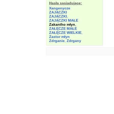
Hasła sąsiadujące:
Xangenycze
ZAJĄCZKI
ZAJĄCZKI
,
ZAJĄCZKI MAŁE
Zakantho młyn
,
ZAŁĘCZE MAŁE
ZAŁĘCZE WIELKIE
,
Zastor młyn
Zdrganie
,
Zdrgany