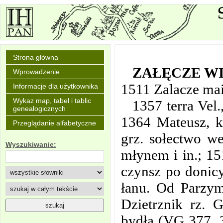
Strona główna
ZAŁĘCZE W
Wprowadzenie
1511 Zalacze mai
Informacje dla użytkownika
Wykaz map, tabel i tablic
1357 terra Vel
genealogicznych
1364 Mateusz, ka
Przeglądanie alfabetyczne
grz. sołectwo we
Wyszukiwanie:
młynem i in.; 15
czynsz po donicy
łanu. Od Parzym
Dzietrznik rz. 
bydła (VG 377, 3