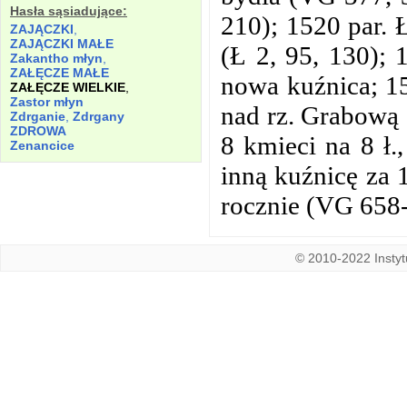
Hasła sąsiadujące:
210); 1520 par. 
ZAJĄCZKI
,
ZAJĄCZKI MAŁE
(Ł 2, 95, 130); 1
Zakantho młyn
,
ZAŁĘCZE MAŁE
nowa kuźnica; 1
ZAŁĘCZE WIELKIE
,
Zastor młyn
nad rz. Grabową 
Zdrganie
,
Zdrgany
ZDROWA
8 kmieci na 8 ł.,
Zenancice
inną kuźnicę za 1
rocznie (VG 658
© 2010-2022 Instytu