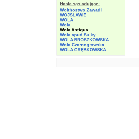
Hasła sąsiadujące:
Woithostwo Zawadi
WOJSŁAWIE
WOLA
Wola
Wola Antiqua
Wola apud Sulky
WOLA BROSZKOWSKA
Wola Czarnogłowska
WOLA GRĘBKOWSKA