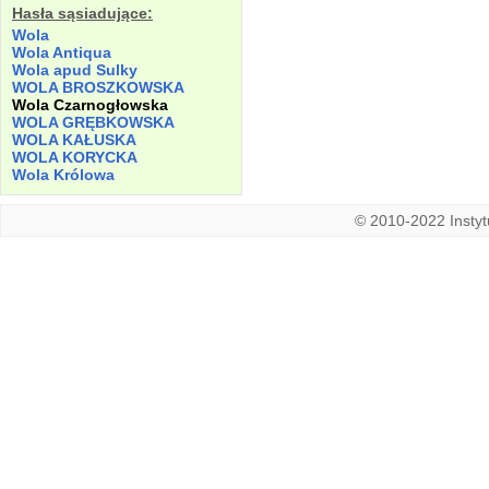
Hasła sąsiadujące:
Wola
Wola Antiqua
Wola apud Sulky
WOLA BROSZKOWSKA
Wola Czarnogłowska
WOLA GRĘBKOWSKA
WOLA KAŁUSKA
WOLA KORYCKA
Wola Królowa
© 2010-2022 Instytu