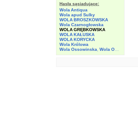
Hasła sąsiadujące:
Wola Antiqua
Wola apud Sulky
WOLA BROSZKOWSKA
Wola Czarnogłowska
WOLA GRĘBKOWSKA
WOLA KAŁUSKA
WOLA KORYCKA
Wola Królowa
Wola Ossowinska
,
Wola Osswyenszka