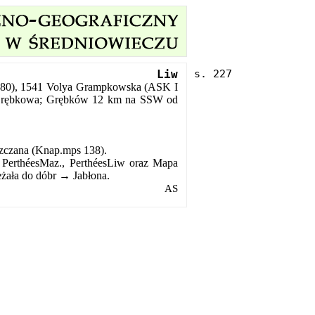
Liw
 80), 1541 Volya Grampkowska (ASK I
→ Grębkowa; Grębków 12 km na SSW od
iszczana (Knap.mps 138).
 PerthéesMaz., PerthéesLiw oraz Mapa
eżała do dóbr → Jabłona.
AS