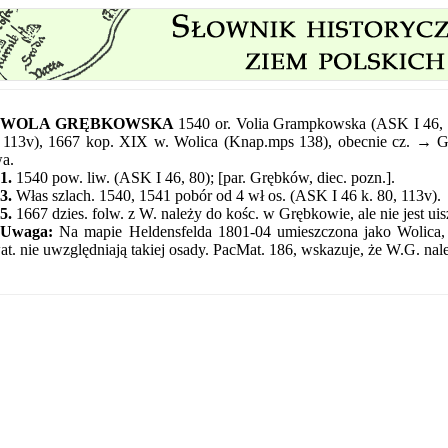
WOLA GRĘBKOWSKA
1540 or. Volia Grampkowska (ASK I 46,
 113v), 1667 kop. XIX w. Wolica (Knap.mps 138), obecnie cz. 
a.
1.
1540 pow. liw. (ASK I 46, 80); [par. Grębków, diec. pozn.].
3.
Włas szlach. 1540, 1541 pobór od 4 wł os. (ASK I 46 k. 80, 113v).
5.
1667 dzies. folw. z W. należy do kośc. w Grębkowie, ale nie jest u
Uwaga:
Na mapie Heldensfelda 1801-04 umieszczona jako Wolica,
t. nie uwzględniają takiej osady. PacMat. 186, wskazuje, że W.G. nal