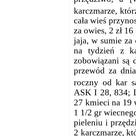
karczmarze, któr
cała wieś przynos
za owies, 2 zł 16 
jaja, w sumie za
na tydzień z k
zobowiązani są d
przewód za dni
roczny od kar 
ASK I 28, 834; 
27 kmieci na 19 w
1 1/2 gr wiecnego;
pieleniu i przęd
2 karczmarze, kt