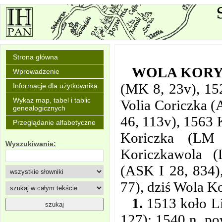
Strona główna
WOLA KOR
Wprowadzenie
(MK 8, 23v), 15
Informacje dla użytkownika
Wykaz map, tabel i tablic
Volia Coriczka (
genealogicznych
46, 113v), 1563 
Przeglądanie alfabetyczne
Koriczka (LM 
Wyszukiwanie:
Koriczkawola 
(ASK I 28, 834)
77), dziś Wola 
1.
1513 koło Li
127); 1540 n. po