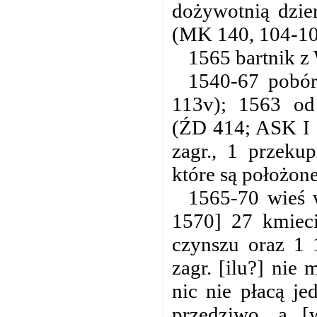
dożywotnią dzie
(MK 140, 104-10
1565 bartnik z
1540-67 pobór
113v); 1563 od 
(ŹD 414; ASK I 3
zagr., 1 przekup
które są położon
1565-70 wieś w
1570] 27 kmieci
czynszu oraz 1 
zagr. [ilu?] nie
nic nie płacą je
przędziwo, a [