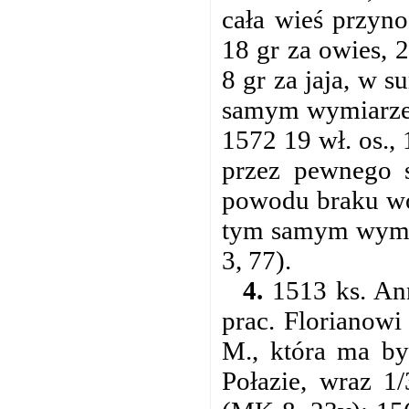
cała wieś przyno
18 gr za owies, 2
8 gr za jaja, w 
samym wymiarze 
1572 19 wł. os.,
przez pewnego s
powodu braku wo
tym samym wymia
3, 77).
4.
1513 ks. Ann
prac. Florianowi
M., która ma by
Połazie, wraz 1