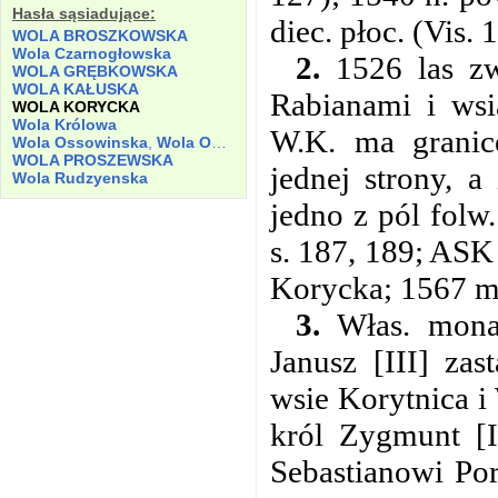
Hasła sąsiadujące:
diec. płoc. (Vis. 
WOLA BROSZKOWSKA
Wola Czarnogłowska
2.
1526 las zw
WOLA GRĘBKOWSKA
WOLA KAŁUSKA
Rabianami i wsi
WOLA KORYCKA
Wola Królowa
W.K. ma granic
Wola Ossowinska
,
Wola Osswyenszka
WOLA PROSZEWSKA
jednej strony, a
Wola Rudzyenska
jedno z pól folw
s. 187, 189; ASK
Korycka; 1567 m
3.
Włas. monar
Janusz [III] zas
wsie Korytnica i
król Zygmunt [I
Sebastianowi Po