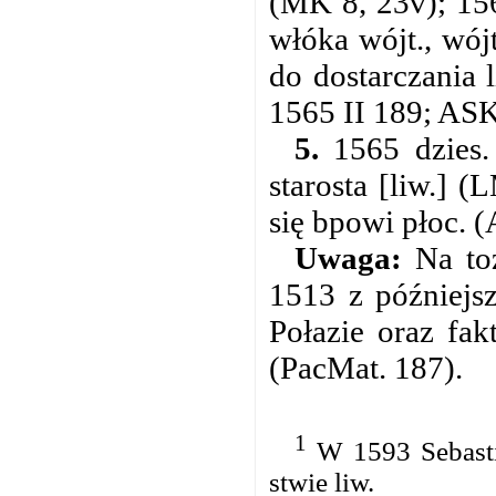
(MK 8, 23v); 15
włóka wójt., wój
do dostarczania 
1565 II 189; ASK
5.
1565 dzies. 
starosta [liw.] 
się bpowi płoc. (
Uwaga:
Na toż
1513 z późniejs
Połazie oraz fa
(PacMat. 187).
1
W 1593 Sebasti
stwie liw.