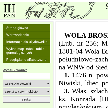
Strona główna
WOLA BRO
Wprowadzenie
(Lub. nr 236; M
Informacje dla użytkownika
Wykaz map, tabel i tablic
1801-04 Wola Br
genealogicznych
południowo-zac
Przeglądanie alfabetyczne
na WNW od Siedl
Wyszukiwanie:
1.
1476 n. pow.
Niwiski, [diec. p
3.
Włas. szlach
ks. Konrada [I
przyległościami 