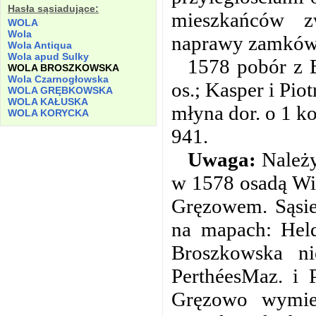
Hasła sąsiadujące:
mieszkańców z
WOLA
Wola
naprawy zamków 
Wola Antiqua
Wola apud Sulky
1578 pobór z B
WOLA BROSZKOWSKA
Wola Czarnogłowska
os.; Kasper i Piot
WOLA GRĘBKOWSKA
WOLA KAŁUSKA
młyna dor. o 1 ko
WOLA KORYCKA
941.
Uwaga:
Należy
w 1578 osadą Wie
Gręzowem. Sąsie
na mapach: Hel
Broszkowska n
PerthéesMaz. i 
Gręzowo wymien