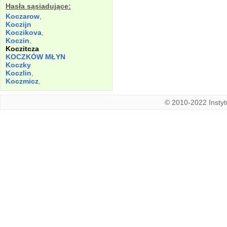
Hasła sąsiadujące:
Koczarow
,
Koczijn
Koczikova
,
Koczin
,
Koczitcza
KOCZKÓW MŁYN
Koczky
Koczlin
,
Koczmicz
,
© 2010-2022 Instytu