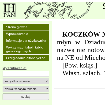
Strona główna
KOCZKÓW 
Wprowadzenie
młyn w Dziadusz
Informacje dla użytkownika
Wykaz map, tabel i tablic
nazwa nie notow
genealogicznych
na NE od Miech
Przeglądanie alfabetyczne
[Pow. ksiąs.]
Wyszukiwanie:
Własn. szlach.