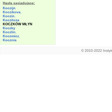
Hasła sąsiadujące:
Koczijn
Koczikova
,
Koczin
,
Koczitcza
KOCZKÓW MŁYN
Koczky
Koczlin
,
Koczmicz
,
Kocznia
© 2010-2022 Instytu