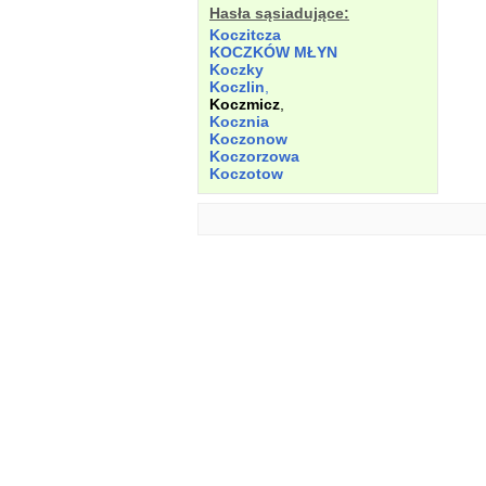
Hasła sąsiadujące:
Koczitcza
KOCZKÓW MŁYN
Koczky
Koczlin
,
Koczmicz
,
Kocznia
Koczonow
Koczorzowa
Koczotow