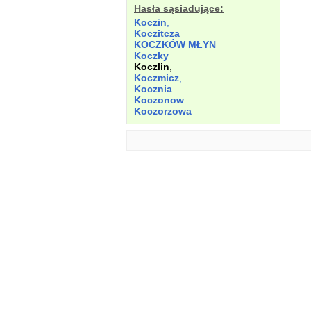
Hasła sąsiadujące:
Koczin
,
Koczitcza
KOCZKÓW MŁYN
Koczky
Koczlin
,
Koczmicz
,
Kocznia
Koczonow
Koczorzowa